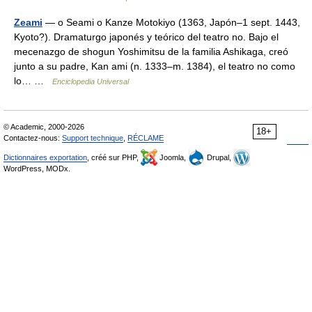
Zeami
— o Seami o Kanze Motokiyo (1363, Japón–1 sept. 1443,
Kyoto?). Dramaturgo japonés y teórico del teatro no. Bajo el
mecenazgo de shogun Yoshimitsu de la familia Ashikaga, creó
junto a su padre, Kan ami (n. 1333–m. 1384), el teatro no como
lo… …
Enciclopedia Universal
© Academic, 2000-2026
18+
Contactez-nous:
Support technique
,
RÉCLAME
Dictionnaires exportation
, créé sur PHP,
Joomla,
Drupal,
WordPress, MODx.