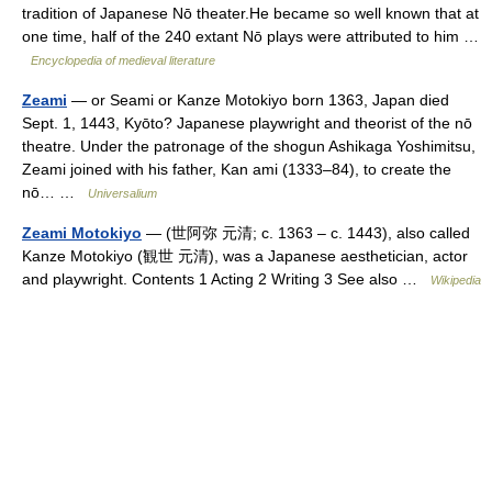
tradition of Japanese Nō theater.He became so well known that at
one time, half of the 240 extant Nō plays were attributed to him …
Encyclopedia of medieval literature
Zeami
— or Seami or Kanze Motokiyo born 1363, Japan died
Sept. 1, 1443, Kyōto? Japanese playwright and theorist of the nō
theatre. Under the patronage of the shogun Ashikaga Yoshimitsu,
Zeami joined with his father, Kan ami (1333–84), to create the
nō… …
Universalium
Zeami Motokiyo
— (世阿弥 元清; c. 1363 – c. 1443), also called
Kanze Motokiyo (観世 元清), was a Japanese aesthetician, actor
and playwright. Contents 1 Acting 2 Writing 3 See also …
Wikipedia