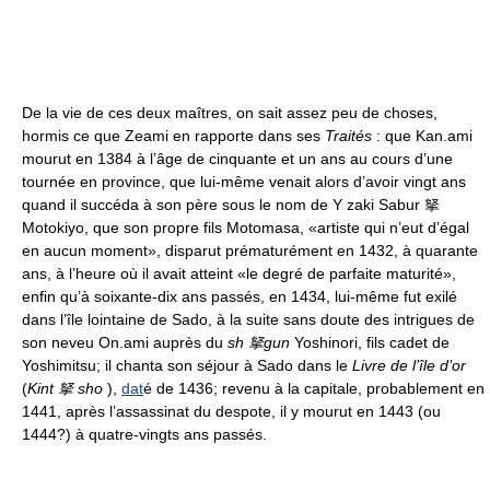
De la vie de ces deux maîtres, on sait assez peu de choses,
hormis ce que Zeami en rapporte dans ses
Traités
: que Kan.ami
mourut en 1384 à l’âge de cinquante et un ans au cours d’une
tournée en province, que lui-même venait alors d’avoir vingt ans
quand il succéda à son père sous le nom de Y zaki Sabur 拏
Motokiyo, que son propre fils Motomasa, «artiste qui n’eut d’égal
en aucun moment», disparut prématurément en 1432, à quarante
ans, à l’heure où il avait atteint «le degré de parfaite maturité»,
enfin qu’à soixante-dix ans passés, en 1434, lui-même fut exilé
dans l’île lointaine de Sado, à la suite sans doute des intrigues de
son neveu On.ami auprès du
sh 拏gun
Yoshinori, fils cadet de
Yoshimitsu; il chanta son séjour à Sado dans le
Livre de l’île d’or
(
Kint 拏 sho
),
dat
é de 1436; revenu à la capitale, probablement en
1441, après l’assassinat du despote, il y mourut en 1443 (ou
1444?) à quatre-vingts ans passés.