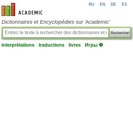
RU
EN
DE
ES
fr-academic.com
Dictionnaires et Encyclopédies sur 'Academic'
Recherche!
interprétations
traductions
livres
Игры ⚽