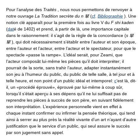
Pour l’analyse des
Traités
, nous nous permettons de renvoyer à
notre ouvrage
La Tradition secrète du n 拏
(
cf
.
Bibliographie
). Une
notion clé apparaît pour la première fois au livre V du
F shi kaden
(
dat
é de 1402) et prend, à partir de là, une importance capitale
dans le raisonnement: il s’agit de la règle de la concordance (
s 拏
拏
), qui doit nécessairement s’établir entre l’auteur et son époque,
entre l’auteur et l’acteur, entre l’acteur et le spectateur, pour que le
spectacle «passe la rampe». L’idéal serait, pour Zeami, que
l’acteur composât lui-même les pièces qu’il doit interpréter; il
pourrait de la sorte, sans trahir l’auteur, adapter instantanément
son jeu à l’humeur du public, du public de telle salle, à tel jour et à
telle heure, et non point d’un public idéal et intemporel:
c
’est là, dit-
il, un «procédé éprouvé», éprouvé par lui-même à coup sûr,
lorsqu’il s’était aperçu à ses dépens qu’il ne lui suffisait pas de
reprendre les pièces à succès de son père, en suivant fidèlement
son interprétation. L’expérience personnelle vient en effet à
chaque instant confirmer ou infirmer la pensée théorique, qui tend
ainsi à serrer au plus près la réalité vivante d’un art n’ayant d’autre
justification que le service d’un public, qui seul assure le succès
par son jugement sans appel.