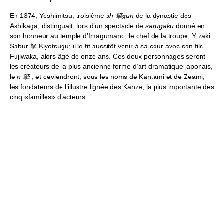
En 1374, Yoshimitsu, troisième
sh 拏gun
de la dynastie des
Ashikaga, distinguait, lors d’un spectacle de
sarugaku
donné en
son honneur au temple d’Imagumano, le chef de la troupe, Y zaki
Sabur 拏 Kiyotsugu; il le fit aussitôt venir à sa cour avec son fils
Fujiwaka, alors âgé de onze ans. Ces deux personnages seront
les créateurs de la plus ancienne forme d’art dramatique japonais,
le
n 拏
, et deviendront, sous les noms de Kan.ami et de Zeami,
les fondateurs de l’illustre lignée des Kanze, la plus importante des
cinq «familles» d’acteurs.