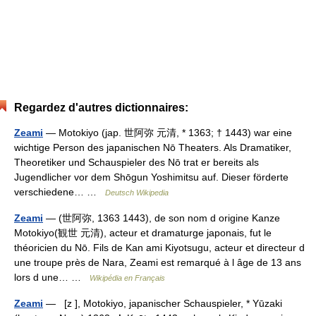
Regardez d'autres dictionnaires:
Zeami
— Motokiyo (jap. 世阿弥 元清, * 1363; † 1443) war eine
wichtige Person des japanischen Nō Theaters. Als Dramatiker,
Theoretiker und Schauspieler des Nō trat er bereits als
Jugendlicher vor dem Shōgun Yoshimitsu auf. Dieser förderte
verschiedene… …
Deutsch Wikipedia
Zeami
— (世阿弥, 1363 1443), de son nom d origine Kanze
Motokiyo(観世 元清), acteur et dramaturge japonais, fut le
théoricien du Nō. Fils de Kan ami Kiyotsugu, acteur et directeur d
une troupe près de Nara, Zeami est remarqué à l âge de 13 ans
lors d une… …
Wikipédia en Français
Zeami
— [z ], Motokiyo, japanischer Schauspieler, * Yūzaki