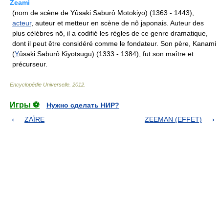
Zeami
(nom de scène de Yûsaki Saburô Motokiyo) (1363 - 1443),
acteur
, auteur et metteur en scène de nô japonais. Auteur des
plus célèbres nô, il a codifié les règles de ce genre dramatique,
dont il peut être considéré comme le fondateur. Son père, Kanami
(
Y
ûsaki Saburô Kiyotsugu) (1333 - 1384), fut son maître et
précurseur.
Encyclopédie Universelle
.
2012
.
Игры ⚽
Нужно сделать НИР?
ZAÏRE
ZEEMAN (EFFET)