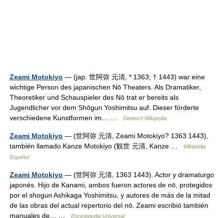
Zeami Motokiyo
— (jap. 世阿弥 元清, * 1363; † 1443) war eine
wichtige Person des japanischen Nō Theaters. Als Dramatiker,
Theoretiker und Schauspieler des Nō trat er bereits als
Jugendlicher vor dem Shōgun Yoshimitsu auf. Dieser förderte
verschiedene Kunstformen im… …
Deutsch Wikipedia
Zeami Motokiyo
— (世阿弥 元清, Zeami Motokiyo? 1363 1443),
también llamado Kanze Motokiyo (観世 元清, Kanze …
Wikipedia
Español
Zeami Motokiyo
— (世阿弥 元清, 1363 1443). Actor y dramaturgo
japonés. Hijo de Kanami, ambos fueron actores de nō, protegidos
por el shogun Ashikaga Yoshimitsu, y autores de más de la mitad
de las obras del actual repertorio del nō. Zeami escribió también
manuales de… …
Enciclopedia Universal