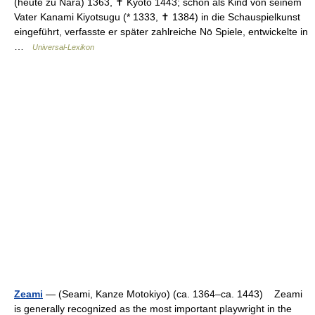
(heute zu Nara) 1363, ✝ Kyōto 1443; schon als Kind von seinem
Vater Kanami Kiyotsugu (* 1333, ✝ 1384) in die Schauspielkunst
eingeführt, verfasste er später zahlreiche Nō Spiele, entwickelte in
…
Universal-Lexikon
Zeami
— (Seami, Kanze Motokiyo) (ca. 1364–ca. 1443) Zeami
is generally recognized as the most important playwright in the