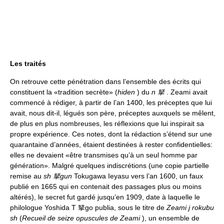
Les traités
On retrouve cette pénétration dans l’ensemble des écrits qui
constituent la «tradition secrète» (
hiden
) du
n 拏
. Zeami avait
commencé à rédiger, à partir de l’an 1400, les préceptes que lui
avait, nous dit-il, légués son père, préceptes auxquels se mêlent,
de plus en plus nombreuses, les réflexions que lui inspirait sa
propre expérience. Ces notes, dont la rédaction s’étend sur une
quarantaine d’années, étaient destinées à rester confidentielles:
elles ne devaient «être transmises qu’à un seul homme par
génération». Malgré quelques indiscrétions (une copie partielle
remise au
sh 拏gun
Tokugawa Ieyasu vers l’an 1600, un faux
publié en 1665 qui en contenait des passages plus ou moins
altérés), le secret fut gardé jusqu’en 1909, date à laquelle le
philologue Yoshida T 拏go publia, sous le titre de
Zeami j rokubu
sh
(
Recueil de seize opuscules de Zeami
), un ensemble de