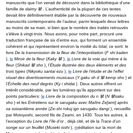
manuscrits que l’on venait de découvrir dans la bibliothèque d’une
famille de
daimy 拏
. L’authenticité de la plupart de ces textes
devait être définitivement établie par la découverte de nouveaux
manuscrits contemporains de l’auteur, parmi lesquels deux lettres
au moins de sa main, si bien que le nombre des traités retrouvés
s’élève à vingt-trois. Nous avons, pour notre part, procuré une
traduction française de six d’entre eux, qui forment un ensemble
cohérent et qui représentent environ la moitié du total; ce sont: le
livre
De la transmission de la fleur de l’interprétation
(
F shi kaden
),
le
Miroir de la fleur
(
Kaky 拏
),
le
Livre de la voie qui mène à la
fleur
(
Shikad 拏 sho
), l’
Étude illustrée des deux éléments et des
trois types
(
Nikyoku santai ezu
),
le
Livre de l’étude et de l’effet
visuel des divertissements musicaux
(
Y gaku sh d 拏 kemp sho
) et
l’
Échelle des neuf degrés
(
Ky i shidai
). Deux autres offrent un
intérêt considérable, par les lumières qu’ils apportent sur des
points particuliers:
le
Livre de la composition du n 拏
(
N 拏saku
sho
) et les
Entretiens sur le sarugaku avec Maître Ze[ami] après
sa soixantième année
(
Ze-shi rokuj igo sarugaku dangi
), recueillis
par Motoyoshi, second fils de Zeami, en 1430. Tous les autres, à
l’exception du
Livre de l’île d’or
, déjà cité, et de la
Trace d’un
songe sur un feuillet
(
Museki isshi
),
m
éditation sur la mort de